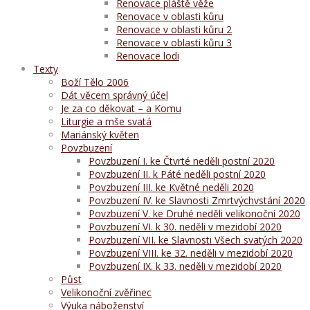
Renovace pláště věže
Renovace v oblasti kůru
Renovace v oblasti kůru 2
Renovace v oblasti kůru 3
Renovace lodi
Texty
Boží Tělo 2006
Dát věcem správný účel
Je za co děkovat – a Komu
Liturgie a mše svatá
Mariánský květen
Povzbuzení
Povzbuzení I. ke Čtvrté neděli postní 2020
Povzbuzení II. k Páté neděli postní 2020
Povzbuzení III. ke Květné neděli 2020
Povzbuzení IV. ke Slavnosti Zmrtvýchvstání 2020
Povzbuzení V. ke Druhé neděli velikonoční 2020
Povzbuzení VI. k 30. neděli v mezidobí 2020
Povzbuzení VII. ke Slavnosti Všech svatých 2020
Povzbuzení VIII. ke 32. neděli v mezidobí 2020
Povzbuzení IX. k 33. neděli v mezidobí 2020
Půst
Velikonoční zvěřinec
Výuka náboženství