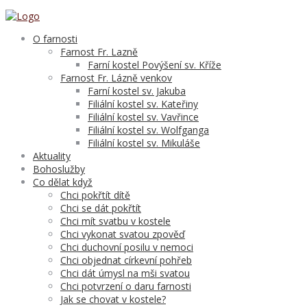
O farnosti
Farnost Fr. Lazně
Farní kostel Povýšení sv. Kříže
Farnost Fr. Lázně venkov
Farní kostel sv. Jakuba
Filiální kostel sv. Kateřiny
Filiální kostel sv. Vavřince
Filiální kostel sv. Wolfganga
Filiální kostel sv. Mikuláše
Aktuality
Bohoslužby
Co dělat když
Chci pokřtít dítě
Chci se dát pokřtít
Chci mít svatbu v kostele
Chci vykonat svatou zpověď
Chci duchovní posilu v nemoci
Chci objednat církevní pohřeb
Chci dát úmysl na mši svatou
Chci potvrzení o daru farnosti
Jak se chovat v kostele?