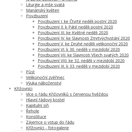
Liturgie a mše svatá
Mariánský květen
Povzbuzení
Povzbuzení I. ke Čtvrté neděli postní 2020
Povzbuzení II. k Páté neděli postní 2020
Povzbuzení III. ke Květné neděli 2020
Povzbuzení IV. ke Slavnosti Zmrtvýchvstání 2020
Povzbuzení V. ke Druhé neděli velikonoční 2020
Povzbuzení VI. k 30. neděli v mezidobí 2020
Povzbuzení VII. ke Slavnosti Všech svatých 2020
Povzbuzení VIII. ke 32. neděli v mezidobí 2020
Povzbuzení IX. k 33. neděli v mezidobí 2020
Půst
Velikonoční zvěřinec
Výuka náboženství
Křižovníci
Více o řádu Křižovníků s červenou hvěždou
Hlavní řádový kostel
Kapitulní síň
Řehole
Konstituce
Zájemce o vstup do řádu
Křížovníci - fotogalerie