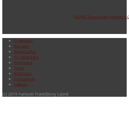
GDPR: Zpracování osobních 
O farnosti
Aktuality
Bohoslužby
Co dělat když
Renovace
Texty
Křižovníci
Fotogalerie
Odkazy
(c) 2019 Farnosti Františkovy Lázně