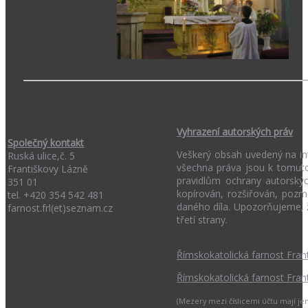
Vyhrazení autorských práv
Společný kontakt
Veškerý obsah uvedený na int
Ruská ulice,č. 5
všechna práva jsou k tomuto
Františkovy Lázně
pravidlům ochrany autorský
351 01
kopírován, rozšiřován, poz
tel. +420 354 542 481
daného díla. Upozorňujeme, 
farnost.frl(et)seznam.cz
třetí strany.
Římskokatolická farnost Fran
Římskokatolická farnost Fran
(Mezery mezi číslicemi účtu mají jen 