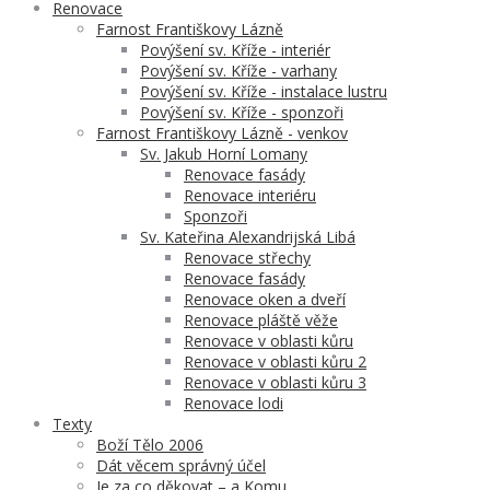
Renovace
Farnost Františkovy Lázně
Povýšení sv. Kříže - interiér
Povýšení sv. Kříže - varhany
Povýšení sv. Kříže - instalace lustru
Povýšení sv. Kříže - sponzoři
Farnost Františkovy Lázně - venkov
Sv. Jakub Horní Lomany
Renovace fasády
Renovace interiéru
Sponzoři
Sv. Kateřina Alexandrijská Libá
Renovace střechy
Renovace fasády
Renovace oken a dveří
Renovace pláště věže
Renovace v oblasti kůru
Renovace v oblasti kůru 2
Renovace v oblasti kůru 3
Renovace lodi
Texty
Boží Tělo 2006
Dát věcem správný účel
Je za co děkovat – a Komu