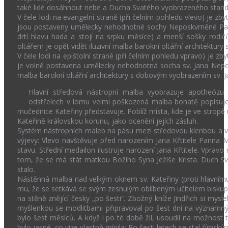
také lidé dosáhnout nebe a Ducha Svatého vyobrazeného standar
V čele lodi na evangelní straně (při čelním pohledu vlevo) je zb
jsou postaveny umělecky nehodnotné sochy Neposkvrněné Pan
drtí hlavu hada a stojí na srpku měsíce) a menší sošky rodi
oltářem je opět vidět iluzivní malba barokní oltářní architektu
V čele lodi na epištolní straně (při čelním pohledu vpravo) je zb
je volně postavena umělecky nehodnotná socha sv. Jana Nepom
malba barokní oltářní architektury s dobovým vyobrazením sv.
Hlavní středová nástropní malba vyobrazuje apotheózu sv
odstřelech v lomu velmi poškozená malba bohatě popisuje
mučednice Kateřiny představuje. Poblíž místa, kde je ve stropě u
Kateřině královskou korunu, jako ocenění jejích zásluh.
Systém nástropních maleb na pásu mezi středovou klenbou a vítě
výjevy: Vlevo navštěvuje před narozením Jana Křtitele Panna
stavu. Střední medailon ilustruje narození Jana Křtitele. Vprav
tom, že se má stát matkou Božího Syna Ježíše Krista. Duch Svatý
stalo.
Nástěnná malba nad velkým oknem sv. Kateřiny (proti hlavnímu
mu, že se setkává se svým zesnulým oblíbeným učitelem bisku
na stěně znějící česky „po šesti“. Zbožný kníže Jindřich si mysl
myšlenkou se modlitbami připravoval po šest dní na významný 
bylo šest měsíců. A když i po té době žil, usoudil na možnost t
bylo jasné, co vize vlastně mínila: Po šesti letech se stal římsk