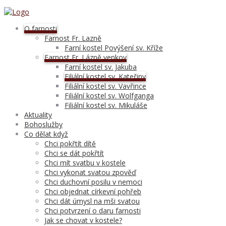
O farnosti
Farnost Fr. Lazně
Farní kostel Povýšení sv. Kříže
Farnost Fr. Lázně venkov
Farní kostel sv. Jakuba
Filiální kostel sv. Kateřiny
Filiální kostel sv. Vavřince
Filiální kostel sv. Wolfganga
Filiální kostel sv. Mikuláše
Aktuality
Bohoslužby
Co dělat když
Chci pokřtít dítě
Chci se dát pokřtít
Chci mít svatbu v kostele
Chci vykonat svatou zpověď
Chci duchovní posilu v nemoci
Chci objednat církevní pohřeb
Chci dát úmysl na mši svatou
Chci potvrzení o daru farnosti
Jak se chovat v kostele?