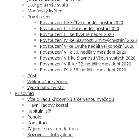
Liturgie a mše svatá
Mariánský květen
Povzbuzení
Povzbuzení I. ke Čtvrté neděli postní 2020
Povzbuzení II. k Páté neděli postní 2020
Povzbuzení III. ke Květné neděli 2020
Povzbuzení IV. ke Slavnosti Zmrtvýchvstání 2020
Povzbuzení V. ke Druhé neděli velikonoční 2020
Povzbuzení VI. k 30. neděli v mezidobí 2020
Povzbuzení VII. ke Slavnosti Všech svatých 2020
Povzbuzení VIII. ke 32. neděli v mezidobí 2020
Povzbuzení IX. k 33. neděli v mezidobí 2020
Půst
Velikonoční zvěřinec
Výuka náboženství
Křižovníci
Více o řádu Křižovníků s červenou hvěždou
Hlavní řádový kostel
Kapitulní síň
Řehole
Konstituce
Zájemce o vstup do řádu
Křížovníci - fotogalerie