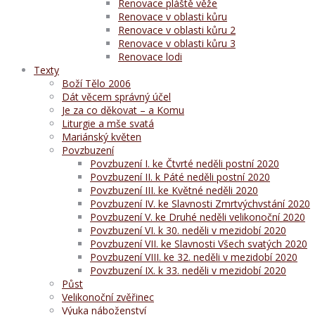
Renovace pláště věže
Renovace v oblasti kůru
Renovace v oblasti kůru 2
Renovace v oblasti kůru 3
Renovace lodi
Texty
Boží Tělo 2006
Dát věcem správný účel
Je za co děkovat – a Komu
Liturgie a mše svatá
Mariánský květen
Povzbuzení
Povzbuzení I. ke Čtvrté neděli postní 2020
Povzbuzení II. k Páté neděli postní 2020
Povzbuzení III. ke Květné neděli 2020
Povzbuzení IV. ke Slavnosti Zmrtvýchvstání 2020
Povzbuzení V. ke Druhé neděli velikonoční 2020
Povzbuzení VI. k 30. neděli v mezidobí 2020
Povzbuzení VII. ke Slavnosti Všech svatých 2020
Povzbuzení VIII. ke 32. neděli v mezidobí 2020
Povzbuzení IX. k 33. neděli v mezidobí 2020
Půst
Velikonoční zvěřinec
Výuka náboženství