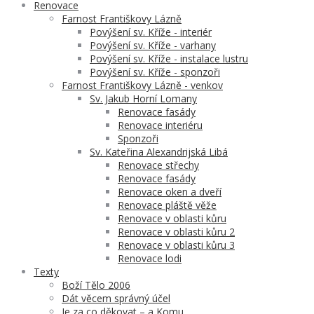
Renovace
Farnost Františkovy Lázně
Povýšení sv. Kříže - interiér
Povýšení sv. Kříže - varhany
Povýšení sv. Kříže - instalace lustru
Povýšení sv. Kříže - sponzoři
Farnost Františkovy Lázně - venkov
Sv. Jakub Horní Lomany
Renovace fasády
Renovace interiéru
Sponzoři
Sv. Kateřina Alexandrijská Libá
Renovace střechy
Renovace fasády
Renovace oken a dveří
Renovace pláště věže
Renovace v oblasti kůru
Renovace v oblasti kůru 2
Renovace v oblasti kůru 3
Renovace lodi
Texty
Boží Tělo 2006
Dát věcem správný účel
Je za co děkovat – a Komu