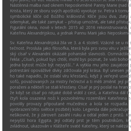
Nástěnná malba nad oknem Neposkvrněné Panny Marie (nad hl
Krista, který ze sboru svých apoštolů vyvoluje sv. Petra k tomu
symbolické klíče od Božího království. Klíče jsou dva, zla
odemykat, ale také zamykat – přístup umožnit, ale také přístup
Figurální okna, nově v letech 2015 až 2016 rekonstruovaná, v
Kateřinu Alexandrijskou, a jednak Pannu Marii jako Neposkvrně
Sv. Kateřina Alexandrijská žila ve 3. a 4. století. Vzácně se u 
tečnost. Proslula jako filosofka, která byla pro svou víru v Jež
ský císař v Alexandrii okázalé pohanské slavnosti. Osmnácti­le
řekla: „Císaři, pokud bys chtěl, mohl bys po­znat, že vaši boho
jedna bytost může být nejvyšší...“ A vy­tkla mu jeho zaujatost 
potres­tání opovážlivé dívky zdržovala její krása. Byl unesen 
ho také napa­dlo, že oslabí víru křesťanů, když ji veřejně usvě
sofů, považovaných za mistry řečnictví a ti měli změnit její pře
poraženi a někteří se stali křesťany. Císař je prý poslal na hranic
že když se císař po nějaké době vrátil z cest, a Kateřina dál tr
čtyři kola osazená noži k pozvolnému rozemí­lání Kateři­nina 
povolily provazy při­poutané mučednice a kola se rozpadla.
vyobrazení této světice (rozbité) kolo. Legenda dále pokračuje, že
nešikovně, že ji zároveň zasáhl i ruku a odťal jeden z prstů. Ka
nejvyš­ší hora Egypta. Její odťatý prst je těm poutníkům,
zvládnout, ukazován v Klášteře svaté Kateřiny, který se nalézá v