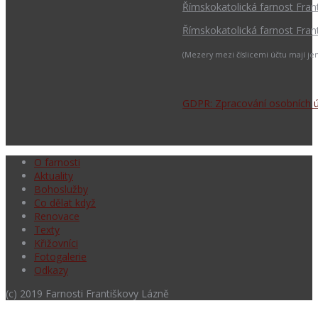
Římskokatolická farnost Fran
Římskokatolická farnost Fran
(Mezery mezi číslicemi účtu mají jen 
GDPR: Zpracování osobních 
O farnosti
Aktuality
Bohoslužby
Co dělat když
Renovace
Texty
Křižovníci
Fotogalerie
Odkazy
(c) 2019 Farnosti Františkovy Lázně