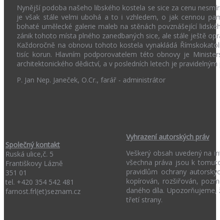
Nynější podoba našeho libského kostela se sice za cenu nesmírn
je však stále velmi ubohá a to i vzhledem, o jak cennou pa
bohaté umělecké galerie maleb na stěnách povznášející lidské
zánik tohoto místa plného zanedbaných sice, ale stále ještě opr
Každoročně na obnovu tohoto kostela vynakládá Římskokatol
tisíc korun. Hlavním podporovatelem této obnovy je Ministe
architektonického dědictví, a v posledních letech je pravideln
P. Jan Nep. Janeček, O.Cr., farář - administrátor
Vyhrazení autorských práv
Společný kontakt
Veškerý obsah uvedený na int
Ruská ulice,č. 5
všechna práva jsou k tomuto
Františkovy Lázně
pravidlům ochrany autorský
351 01
kopírován, rozšiřován, poz
tel. +420 354 542 481
daného díla. Upozorňujeme, 
farnost.frl(et)seznam.cz
třetí strany.